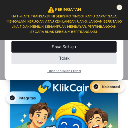
PERINGATAN
Persetujuan Cookie
HATI-HATI, TRANSAKSI INI BERISIKO TINGGI. KAMU DAPAT SAJA
MENGALAMI KERUGIAN ATAU KEHILANGAN UANG. JANGAN BERUTANG
Kami menggunakan cookie untuk meningkatkan
JIKA TIDAK MEMILIKI KEMAMPUAN MEMBAYAR. PERTIMBANGKAN
pengalaman Anda di situs ini. Anda dapat menerima atau
SECARA BIJAK SEBELUM BERTRANSAKSI.
menolak penggunaan cookie kami.
Saya Setuju
Tolak
Lihat Kebijakan Privasi