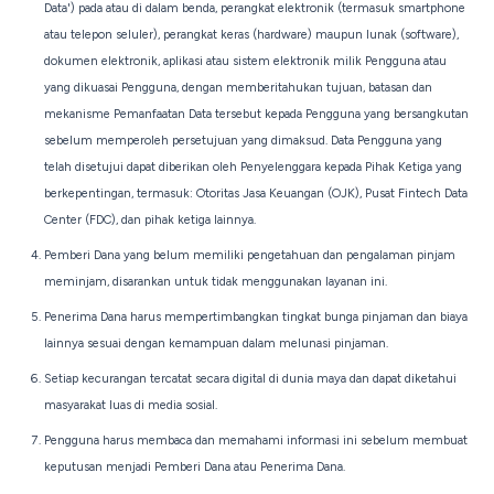
Data') pada atau di dalam benda, perangkat elektronik (termasuk smartphone
atau telepon seluler), perangkat keras (hardware) maupun lunak (software),
dokumen elektronik, aplikasi atau sistem elektronik milik Pengguna atau
yang dikuasai Pengguna, dengan memberitahukan tujuan, batasan dan
mekanisme Pemanfaatan Data tersebut kepada Pengguna yang bersangkutan
sebelum memperoleh persetujuan yang dimaksud. Data Pengguna yang
telah disetujui dapat diberikan oleh Penyelenggara kepada Pihak Ketiga yang
berkepentingan, termasuk: Otoritas Jasa Keuangan (OJK), Pusat Fintech Data
Center (FDC), dan pihak ketiga lainnya.
Pemberi Dana yang belum memiliki pengetahuan dan pengalaman pinjam
meminjam, disarankan untuk tidak menggunakan layanan ini.
Penerima Dana harus mempertimbangkan tingkat bunga pinjaman dan biaya
lainnya sesuai dengan kemampuan dalam melunasi pinjaman.
Setiap kecurangan tercatat secara digital di dunia maya dan dapat diketahui
masyarakat luas di media sosial.
Pengguna harus membaca dan memahami informasi ini sebelum membuat
keputusan menjadi Pemberi Dana atau Penerima Dana.